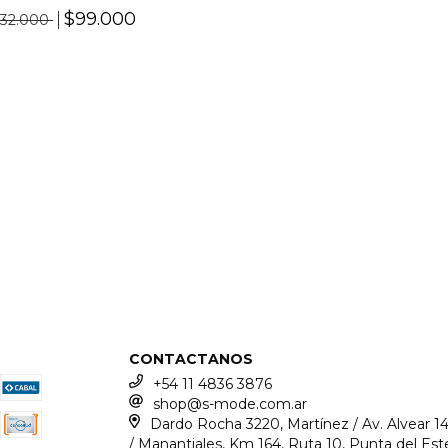
$99.000
132.000
CONTACTANOS
+54 11 4836 3876
shop@s-mode.com.ar
Dardo Rocha 3220, Martínez / Av. Alvear 1
/ Manantiales, Km 164, Ruta 10, Punta del Est