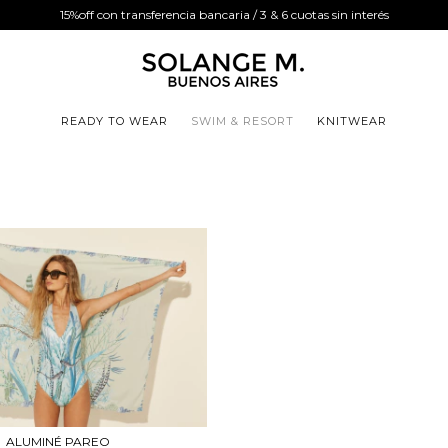
15%off con transferencia bancaria / 3 & 6 cuotas sin interés
READY TO WEAR
SWIM & RESORT
KNITWEAR
ALUMINÉ PAREO