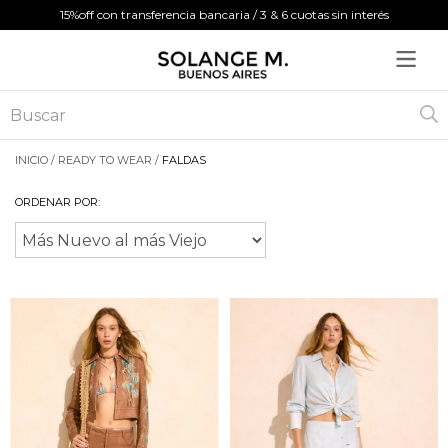
15%off con transferencia bancaria / 3 & 6 cuotas sin interés
INICIO
/
READY TO WEAR
/
FALDAS
ORDENAR POR: