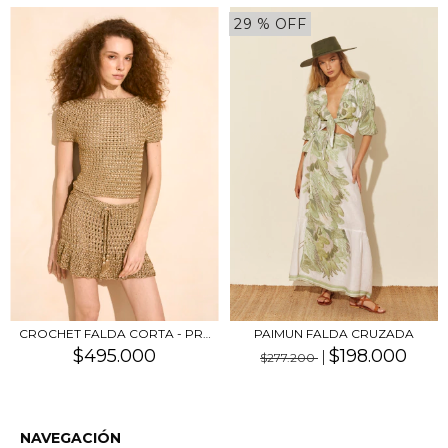
29
% OFF
CROCHET FALDA CORTA - PRE
PAIMUN FALDA CRUZADA
ORDER
$495.000
$198.000
$277.200
NAVEGACIÓN