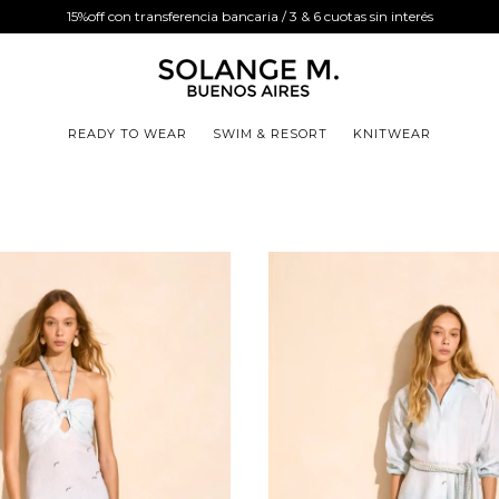
15%off con transferencia bancaria / 3 & 6 cuotas sin interés
READY TO WEAR
SWIM & RESORT
KNITWEAR