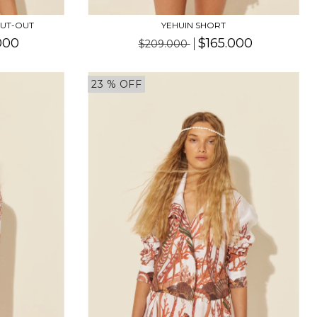
CUT-OUT
YEHUIN SHORT
000
$165.000
$209.000
23
% OFF