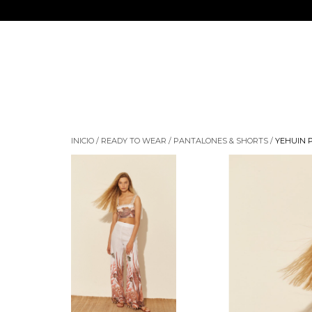
INICIO
/
READY TO WEAR
/
PANTALONES & SHORTS
/
YEHUIN 