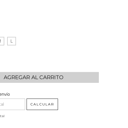
M
L
l CP:
CAMBIAR CP
envío
CALCULAR
tal