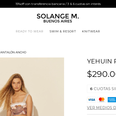
15%off con transferencia bancaria / 3 & 6 cuotas sin interés
READY TO WEAR
SWIM & RESORT
KNITWEAR
PANTALÓN ANCHO
YEHUIN
$290.
6
CUOTAS SI
VER MEDIOS 