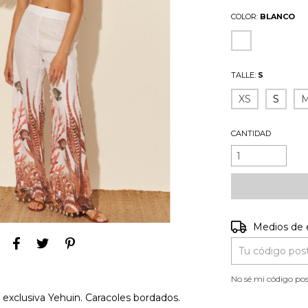
COLOR:
BLANCO
TALLE:
S
XS
S
CANTIDAD
Entregas para e
Medios de 
No sé mi código pos
xclusiva Yehuin. Caracoles bordados.