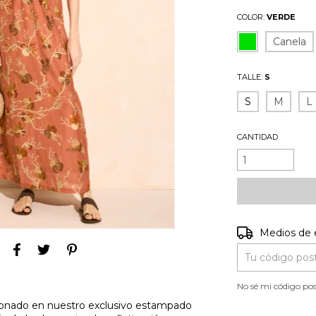
COLOR:
VERDE
Canela
TALLE:
S
S
M
L
CANTIDAD
Entregas para e
Medios de 
No sé mi código pos
ionado en nuestro exclusivo estampado