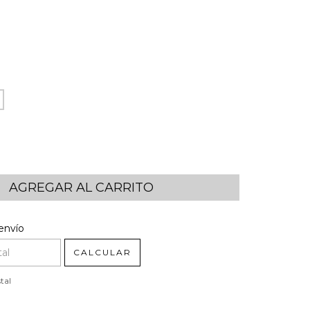
l CP:
CAMBIAR CP
envío
CALCULAR
tal