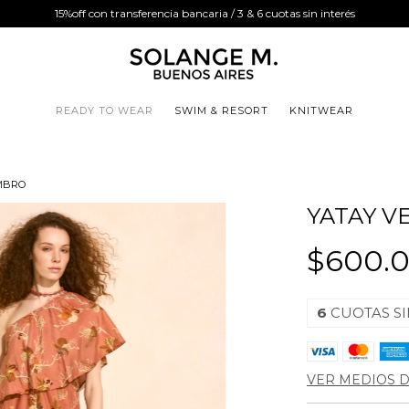
15%off con transferencia bancaria / 3 & 6 cuotas sin interés
READY TO WEAR
SWIM & RESORT
KNITWEAR
MBRO
YATAY V
$600.
6
CUOTAS SI
VER MEDIOS 