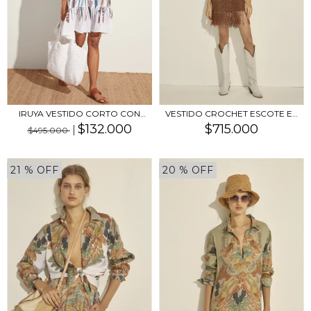
VESTIDO CROCHET ESCOTE EN
IRUYA VESTIDO CORTO CON
V PRE ORDER
ESCOTE RECTO
$715.000
$132.000
$495.000
21
% OFF
20
% OFF