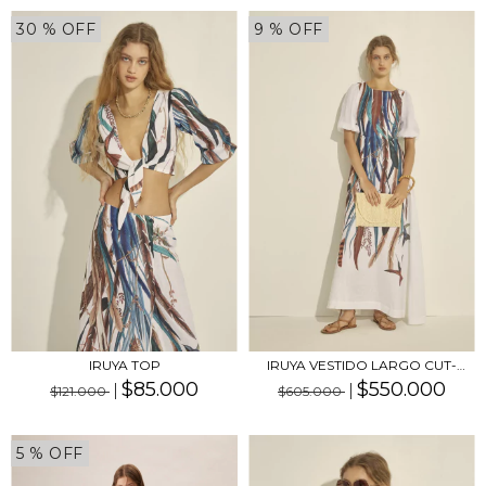
30
% OFF
9
% OFF
IRUYA TOP
IRUYA VESTIDO LARGO CUT-
OUT CON MANGA
$85.000
$550.000
$121.000
$605.000
5
% OFF