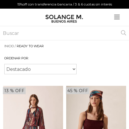
15%off con transferencia bancaria / 3 & 6 cuotas sin interés
INICIO
/
READY TO WEAR
ORDENAR POR:
13
% OFF
45
% OFF