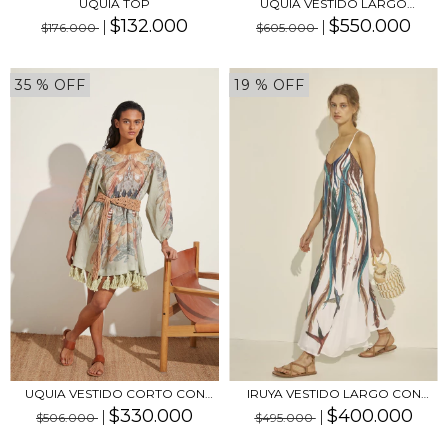
UQUIA VESTIDO LARGO
UQUIA TOP
CRUZADO
$550.000
$132.000
$605.000
$176.000
35
% OFF
19
% OFF
IRUYA VESTIDO LARGO CON
UQUIA VESTIDO CORTO CON
BRETEL Y ESPALDA...
BORLAS
$400.000
$330.000
$495.000
$506.000